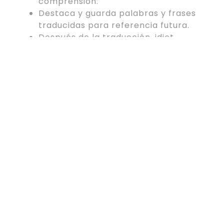
comprensión.
Destaca y guarda palabras y frases
traducidas para referencia futura.
Después de la traducción, idict
proporciona la pronunciación
correcta de las palabras, lo que
ayuda en el aprendizaje del idioma.
Experimente una traducción rápida
y precisa al alcance de su mano.
La traducción de voz a texto te
permite pronunciar las frases u
oraciones que deseas traducir y
obtener resultados instantáneos․
Desafortunadamente, la tecnología de
clonación de voz también puede
resultar en fraude y contenido poco
ético. Las estafas de clonación de voz
mediante IA van en aumento. Los